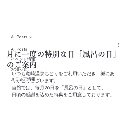
All Posts
All Posts
月に一度の特別な日「風呂の日」
イベント情報
のご案内
お知らせ
いつも竜崎温泉ちどりをご利用いただき、誠にあ
メディア情報
りがとうございます。
当館では、毎月26日を「風呂の日」として、
日頃の感謝を込めた特典をご用意しております。