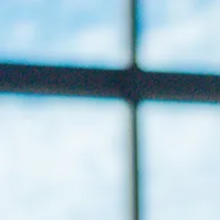
本日営業日
- 今週のお風呂 -
【男湯】本館
【女湯】新館