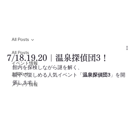
All Posts
All Posts
7/18.19.20｜温泉探偵団3！
イベント情報
館内を探検しながら謎を解く、
お知らせ
親子で楽しめる人気イベント「
温泉探偵団3
」を開
催します！
メディア情報